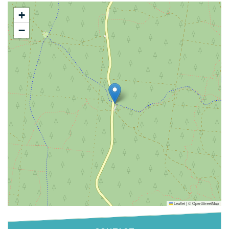
+
−
Leaflet
|
©
OpenStreetMap