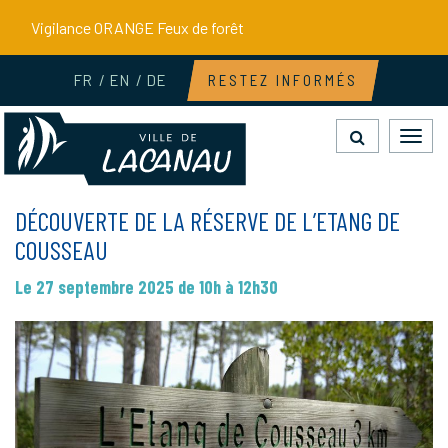
Gestion des traceurs
Vigilance ORANGE Feux de forêt
FR
EN
DE
RESTEZ INFORMÉS
Toggl
navig
DÉCOUVERTE DE LA RÉSERVE DE L’ETANG DE
COUSSEAU
Le
27
septembre
2025
de 10h à 12h30