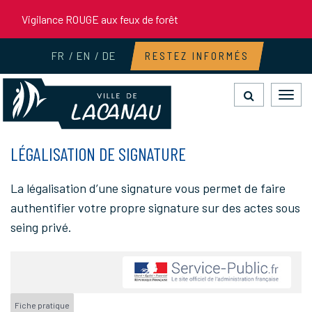
Gestion des traceurs
Vigilance ROUGE aux feux de forêt
FR
EN
DE
RESTEZ INFORMÉS
Toggl
navig
LÉGALISATION DE SIGNATURE
La légalisation d’une signature vous permet de faire
authentifier votre propre signature sur des actes sous
seing privé.
Fiche pratique