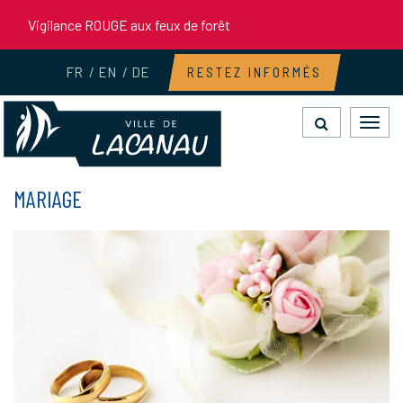
Gestion des traceurs
Vigilance ROUGE aux feux de forêt
FR
EN
DE
RESTEZ INFORMÉS
Toggl
navig
MARIAGE