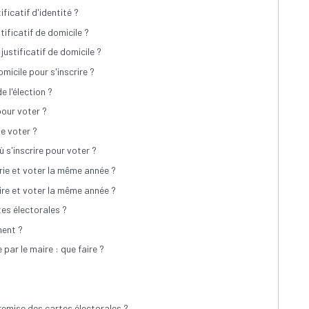
ificatif d'identité ?
stificatif de domicile ?
 justificatif de domicile ?
micile pour s'inscrire ?
e l'élection ?
pour voter ?
de voter ?
ù s'inscrire pour voter ?
irie et voter la même année ?
aire et voter la même année ?
tes électorales ?
ment ?
 par le maire : que faire ?
remise des cartes électorales ?