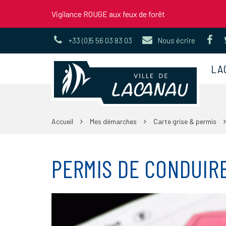
Gestion des traceurs
Vigilance ROUGE aux feux de forêt
Li
+33 (0)5 56 03 83 03
Nous écrire
ve
le
LA
co
Fa
Accueil
Mes démarches
Carte grise & permis
PERMIS DE CONDUIR