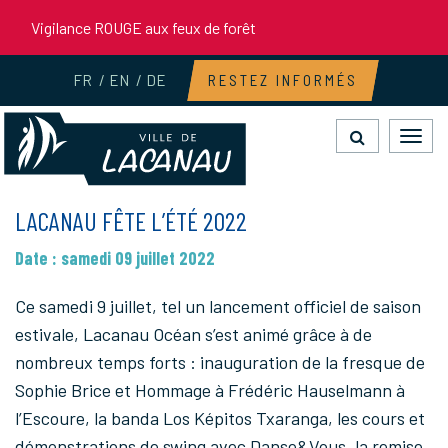
Gestion des traceurs
Vigilance ROUGE aux feux de forêt
FR
EN
DE
RESTEZ INFORMÉS
Toggl
navig
LACANAU FÊTE L’ÉTÉ 2022
Date : samedi 09 juillet 2022
Ce samedi 9 juillet, tel un lancement officiel de saison
estivale, Lacanau Océan s’est animé grâce à de
nombreux temps forts : inauguration de la fresque de
Sophie Brice et Hommage à Frédéric Hauselmann à
l’Escoure, la banda Los Képitos Txaranga, les cours et
démonstrations de swing avec Danse&Vous, la remise