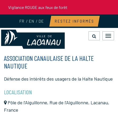
Gestion des traceurs
Vigilance ROUGE aux feux de forêt
FR
EN
DE
RESTEZ INFORMÉS
Toggl
navig
ASSOCIATION CANAULAISE DE LA HALTE
NAUTIQUE
Défense des intérêts des usagers de la Halte Nautique
LOCALISATION
Pôle de l'Aiguillonne, Rue de l'Aiguillonne, Lacanau,
France