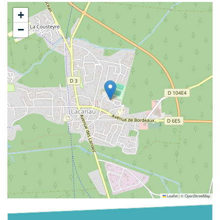
+
−
Leaflet
|
©
OpenStreetMap