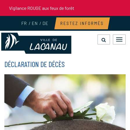
Gestion des traceurs
Vigilance ROUGE aux feux de forêt
FR
EN
DE
RESTEZ INFORMÉS
Toggl
navig
DÉCLARATION DE DÉCÈS