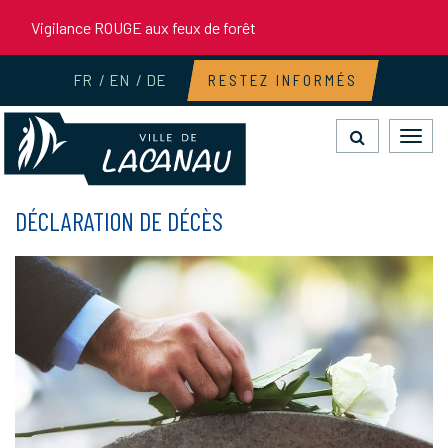
Gestion des traceurs
Vigilance ROUGE aux feux de forêt
FR
EN
DE
RESTEZ INFORMÉS
Toggl
navig
DÉCLARATION DE DÉCÈS