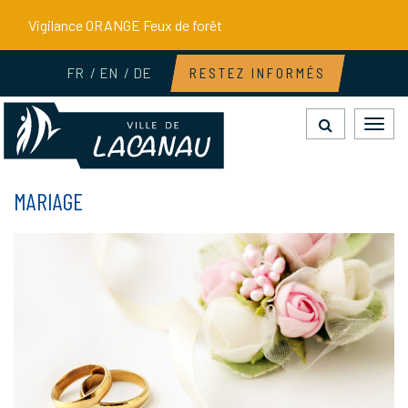
Gestion des traceurs
Vigilance ORANGE Feux de forêt
FR
EN
DE
RESTEZ INFORMÉS
Toggl
navig
MARIAGE