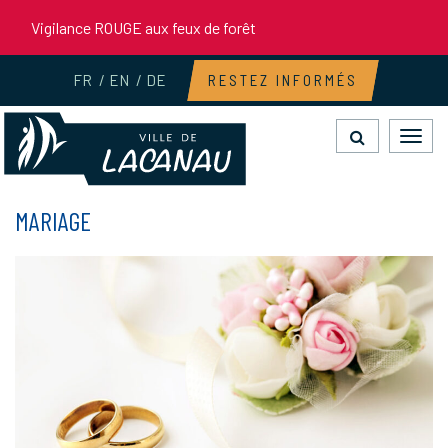
Gestion des traceurs
Vigilance ROUGE aux feux de forêt
FR
EN
DE
RESTEZ INFORMÉS
Toggl
navig
MARIAGE