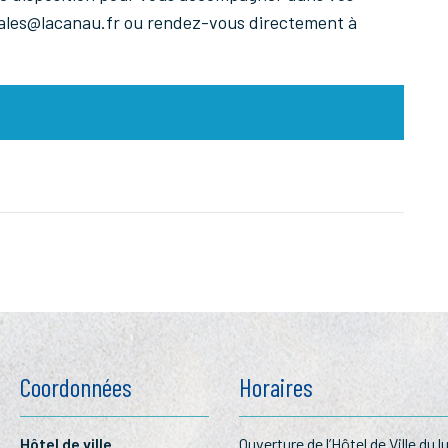
rales@lacanau.fr ou rendez-vous directement à
Coordonnées
Horaires
Hôtel de ville
Ouverture de l’Hôtel de Ville du l