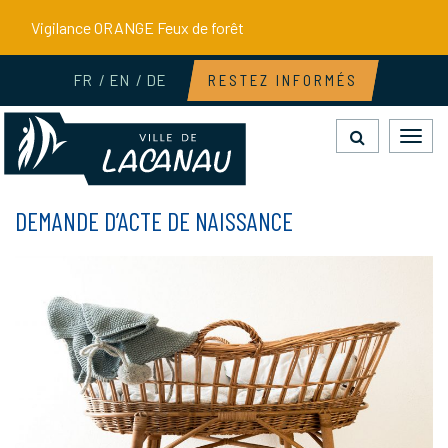
Gestion des traceurs
Vigilance ORANGE Feux de forêt
FR
EN
DE
RESTEZ INFORMÉS
Toggl
navig
DEMANDE D’ACTE DE NAISSANCE