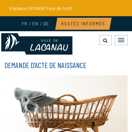
Gestion des traceurs
Vigilance ORANGE Feux de forêt
FR
EN
DE
RESTEZ INFORMÉS
Toggl
navig
DEMANDE D’ACTE DE NAISSANCE