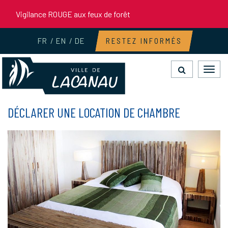
Gestion des traceurs
Vigilance ROUGE aux feux de forêt
FR
EN
DE
RESTEZ INFORMÉS
Toggl
navig
DÉCLARER UNE LOCATION DE CHAMBRE