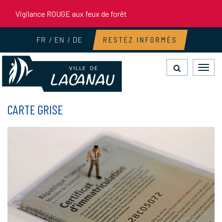
Gestion des traceurs
Vigilance ROUGE aux feux de forêt
FR
EN
DE
RESTEZ INFORMÉS
Toggl
navig
CARTE GRISE