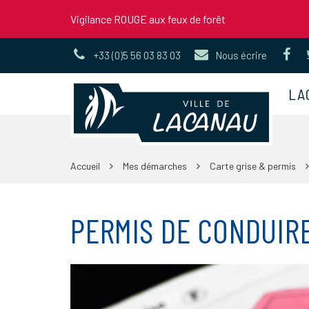
Gestion des traceurs
Vigilance ROUGE aux feux de forêt
Li
+33 (0)5 56 03 83 03
Nous écrire
ve
le
LA
co
Fa
Accueil
Mes démarches
Carte grise & permis
PERMIS DE CONDUIR