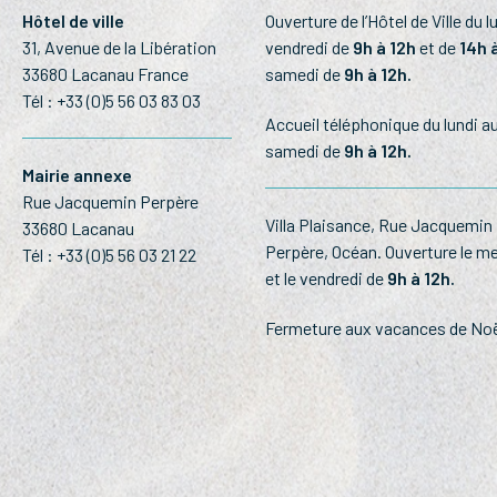
Hôtel de ville
Ouverture de l’Hôtel de Ville du l
31, Avenue de la Libération
vendredi de
9h à 12h
et de
14h 
33680 Lacanau France
samedi de
9h à 12h.
Tél :
+33 (0)5 56 03 83 03
Accueil téléphonique du lundi a
samedi de
9h à 12h.
Mairie annexe
Rue Jacquemin Perpère
Villa Plaisance, Rue Jacquemin
33680 Lacanau
Perpère, Océan. Ouverture le me
Tél :
+33 (0)5 56 03 21 22
et le vendredi de
9h à 12h.
Fermeture aux vacances de Noë