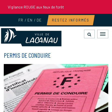
Gestion des traceurs
Vigilance ROUGE aux feux de forêt
FR
EN
DE
RESTEZ INFORMÉS
Toggl
navig
PERMIS DE CONDUIRE