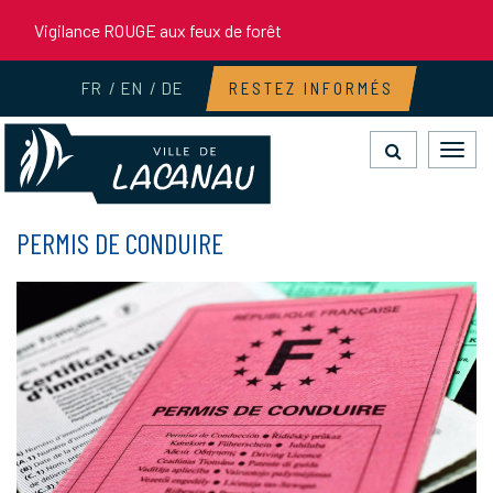
Gestion des traceurs
Vigilance ROUGE aux feux de forêt
FR
EN
DE
RESTEZ INFORMÉS
Toggl
navig
PERMIS DE CONDUIRE