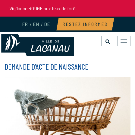
Gestion des traceurs
Vigilance ROUGE aux feux de forêt
FR
EN
DE
RESTEZ INFORMÉS
Toggl
navig
DEMANDE D’ACTE DE NAISSANCE